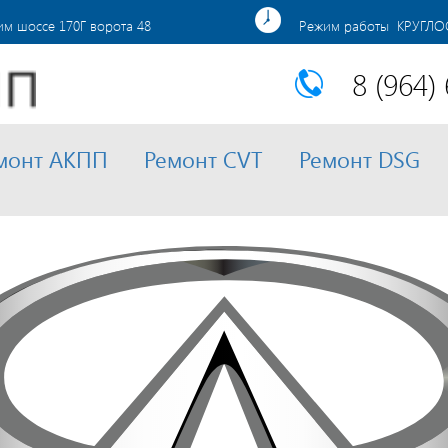
м шоссе 170Г ворота 48
Режим работы КРУГЛ
8 (964)
монт АКПП
Ремонт CVT
Ремонт DSG